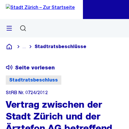
Zu
Zu
Sprunglink
Navigation
Menü
Suchen
M
öf
Stadtratsbeschlüsse
...
Blende alle Breadcrumbs ein
Deutsch
Seite vorlesen
Stadtratsbeschluss
StRB Nr. 0724/2012
Vertrag zwischen der
Stadt Zürich und der
Ärztefon AG betreffend