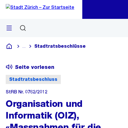
Zu
Zu
Sprunglink
Navigation
Menü
Suchen
M
öf
Stadtratsbeschlüsse
...
Blende alle Breadcrumbs ein
Deutsch
Seite vorlesen
Stadtratsbeschluss
StRB Nr. 0762/2012
Organisation und
Informatik (OIZ),
«Massnahmen für die