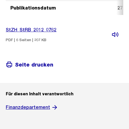
Publikationsdatum
27. J
StZH_StRB_2012_0762
PDF | 6 Seiten | 207 KB
Seite drucken
Für diesen Inhalt verantwortlich
Finanzdepartement