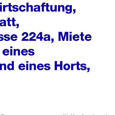
rtschaftung,
tt,
sse 224a, Miete
 eines
nd eines Horts,