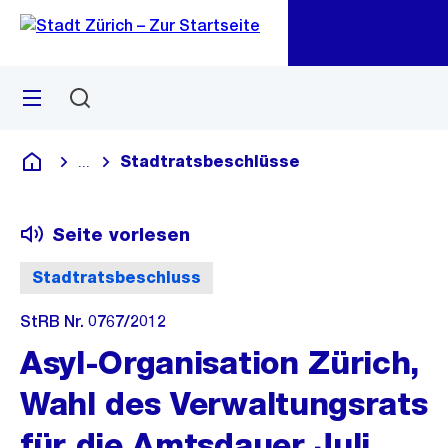
Zu
Zu
Sprunglink
Navigation
Menü
Suchen
M
öf
Stadtratsbeschlüsse
...
Blende alle Breadcrumbs ein
Deutsch
Seite vorlesen
Stadtratsbeschluss
StRB Nr. 0767/2012
Asyl-Organisation Zürich,
Wahl des Verwaltungsrats
für die Amtsdauer Juli