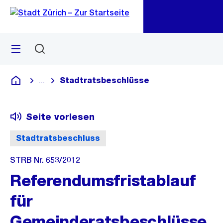
Zu
Zu
Sprunglink
Navigation
Menü
Suchen
M
öf
Stadtratsbeschlüsse
...
Blende alle Breadcrumbs ein
Deutsch
Seite vorlesen
Stadtratsbeschluss
STRB Nr. 653/2012
Referendumsfristablauf
für
Gemeinderatsbeschlüsse