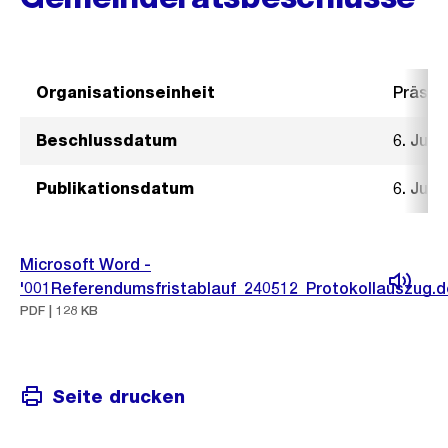
Organisationseinheit
Präsid
Beschlussdatum
6. Juni
Publikationsdatum
6. Juni
Microsoft Word -
'001Referendumsfristablauf_240512_Protokollauszug.d
PDF | 128 KB
Seite drucken