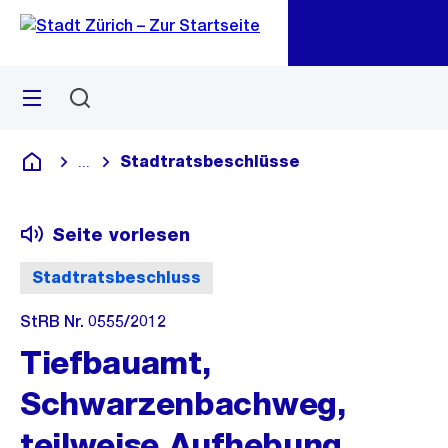
Zu
Zu
Sprunglink
Navigation
Menü
Suchen
M
öf
Stadtratsbeschlüsse
...
Blende alle Breadcrumbs ein
Deutsch
Seite vorlesen
Stadtratsbeschluss
StRB Nr. 0555/2012
Tiefbauamt,
Schwarzenbachweg,
teilweise Aufhebung