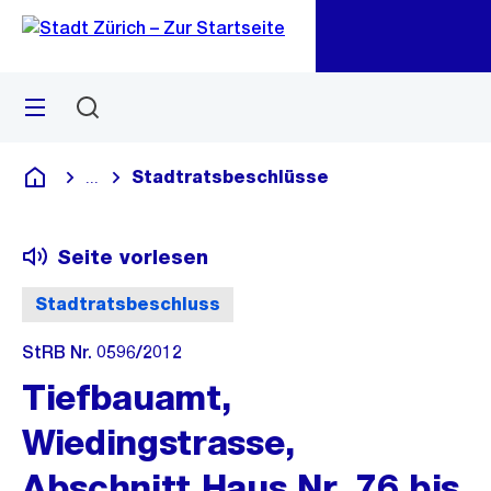
Zu
Zu
Sprunglink
Navigation
Menü
Suchen
M
öf
Stadtratsbeschlüsse
...
Blende alle Breadcrumbs ein
Deutsch
Seite vorlesen
Stadtratsbeschluss
StRB Nr. 0596/2012
Tiefbauamt,
Wiedingstrasse,
Abschnitt Haus Nr. 76 bis