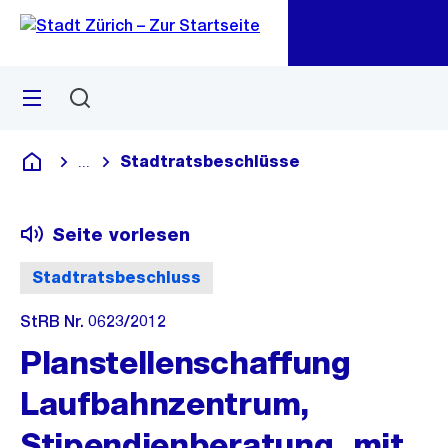
Zu
Zu
Sprunglink
Navigation
Menü
Suchen
M
öf
Stadtratsbeschlüsse
...
Blende alle Breadcrumbs ein
Deutsch
Seite vorlesen
Stadtratsbeschluss
StRB Nr. 0623/2012
Planstellenschaffung
Laufbahnzentrum,
Stipendienberatung, mit