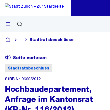
Zu
Zu
Sprunglink
Navigation
Menü
Suchen
M
öf
Stadtratsbeschlüsse
...
Blende alle Breadcrumbs ein
Deutsch
Seite vorlesen
Stadtratsbeschluss
StRB Nr. 0669/2012
Hochbaudepartement,
Anfrage im Kantonsrat
(KR-Nr. 116/2012)