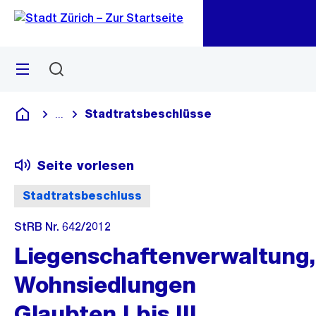
Zu
Zu
Sprunglink
Navigation
Menü
Suchen
M
öf
Stadtratsbeschlüsse
...
Blende alle Breadcrumbs ein
Deutsch
Seite vorlesen
Stadtratsbeschluss
StRB Nr. 642/2012
Liegenschaftenverwaltung,
Wohnsiedlungen
Glaubten I bis III,