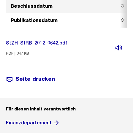
Beschlussdatum
31. M
Publikationsdatum
31. M
StZH_StRB_2012_0642.pdf
PDF | 347 KB
Seite drucken
Für diesen Inhalt verantwortlich
Finanzdepartement