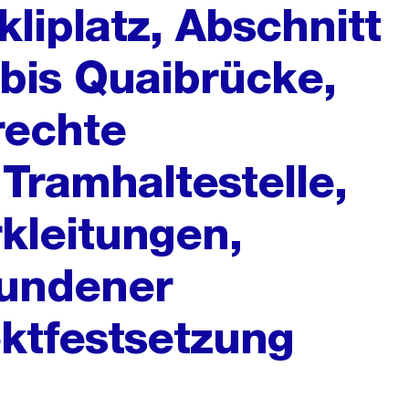
liplatz, Abschnitt
bis Quaibrücke,
rechte
Tramhaltestelle,
kleitungen,
bundener
ktfestsetzung