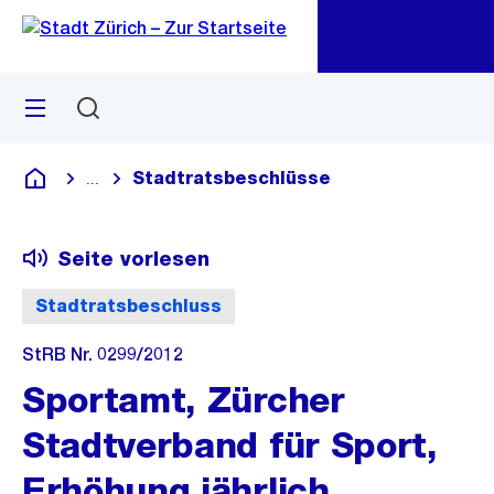
Zu
Zu
Sprunglink
Navigation
Menü
Suchen
M
öf
Stadtratsbeschlüsse
...
Blende alle Breadcrumbs ein
Deutsch
Seite vorlesen
Stadtratsbeschluss
StRB Nr. 0299/2012
Sportamt, Zürcher
Stadtverband für Sport,
Erhöhung jährlich