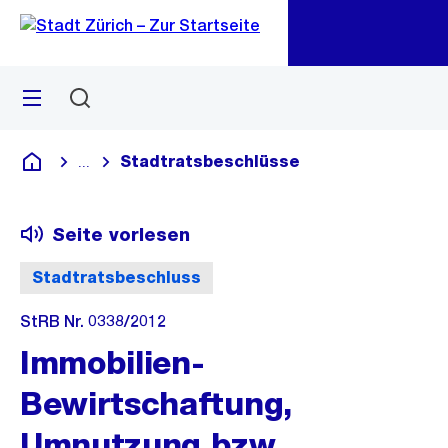
Zu
Zu
Sprunglink
Navigation
Menü
Suchen
M
öf
Stadtratsbeschlüsse
...
Blende alle Breadcrumbs ein
Deutsch
Seite vorlesen
Stadtratsbeschluss
StRB Nr. 0338/2012
Immobilien-
Bewirtschaftung,
Umnutzung bzw.