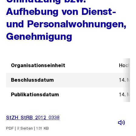
Aufhebung von Dienst-
und Personalwohnungen,
Genehmigung
Organisationseinheit
Hochb
Beschlussdatum
14. Mä
Publikationsdatum
14. Mä
StZH_StRB_2012_0338
PDF | 2 Seiten | 131 KB