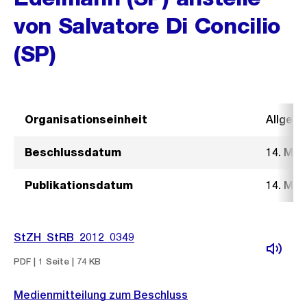
von Salvatore Di Concilio
(SP)
Organisationseinheit
Allgeme
Beschlussdatum
14. Mär
Publikationsdatum
14. Mär
StZH_StRB_2012_0349
PDF | 1 Seite | 74 KB
Medienmitteilung zum Beschluss