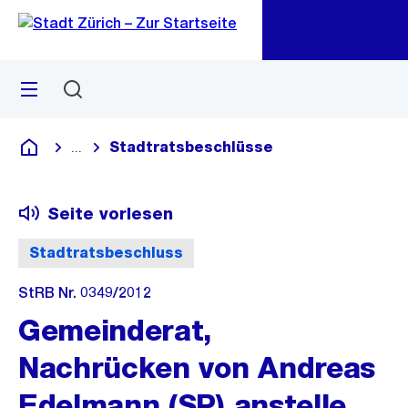
Zu
Zu
Sprunglink
Navigation
Menü
Suchen
M
öf
Stadtratsbeschlüsse
...
Blende alle Breadcrumbs ein
Deutsch
Seite vorlesen
Stadtratsbeschluss
StRB Nr. 0349/2012
Gemeinderat,
Nachrücken von Andreas
Edelmann (SP) anstelle