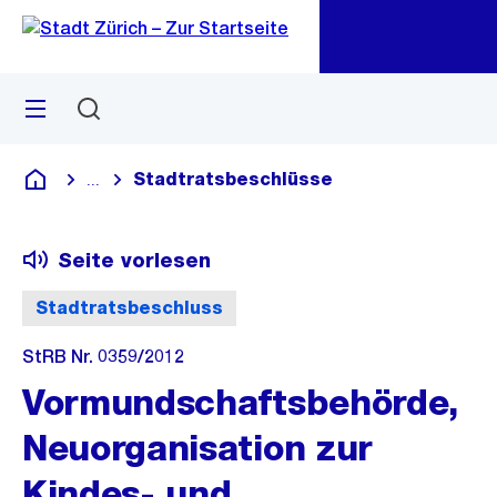
Zu
Zu
Sprunglink
Navigation
Menü
Suchen
M
öf
Stadtratsbeschlüsse
...
Blende alle Breadcrumbs ein
Deutsch
Seite vorlesen
Stadtratsbeschluss
StRB Nr. 0359/2012
Vormundschaftsbehörde,
Neuorganisation zur
Kindes- und