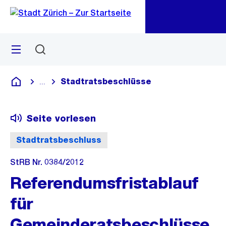
Zu
Zu
Sprunglink
Navigation
Menü
Suchen
M
öf
Stadtratsbeschlüsse
...
Blende alle Breadcrumbs ein
Deutsch
Seite vorlesen
Stadtratsbeschluss
StRB Nr. 0384/2012
Referendumsfristablauf
für
Gemeinderatsbeschlüsse