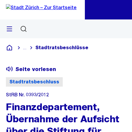
Zu
Zu
Sprunglink
Navigation
Menü
Suchen
M
öf
Stadtratsbeschlüsse
...
Blende alle Breadcrumbs ein
Deutsch
Seite vorlesen
Stadtratsbeschluss
StRB Nr. 0393/2012
Finanzdepartement,
Übernahme der Aufsicht
über die Stiftung für