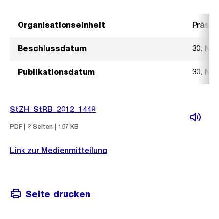
Organisationseinheit
Präsid
Beschlussdatum
30. No
Publikationsdatum
30. No
StZH_StRB_2012_1449
PDF | 2 Seiten | 157 KB
Link zur Medienmitteilung
Seite drucken