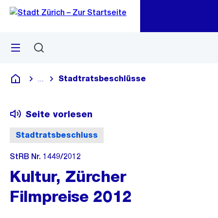
Zu
Zu
Sprunglink
Navigation
Menü
Suchen
M
öf
Stadtratsbeschlüsse
...
Blende alle Breadcrumbs ein
Deutsch
Seite vorlesen
Stadtratsbeschluss
StRB Nr. 1449/2012
Kultur, Zürcher
Filmpreise 2012