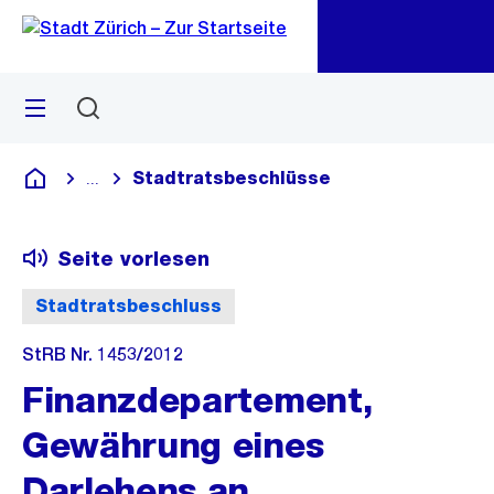
Zu
Zu
Sprunglink
Navigation
Menü
Suchen
M
öf
Stadtratsbeschlüsse
...
Blende alle Breadcrumbs ein
Deutsch
Seite vorlesen
Stadtratsbeschluss
StRB Nr. 1453/2012
Finanzdepartement,
Gewährung eines
Darlehens an