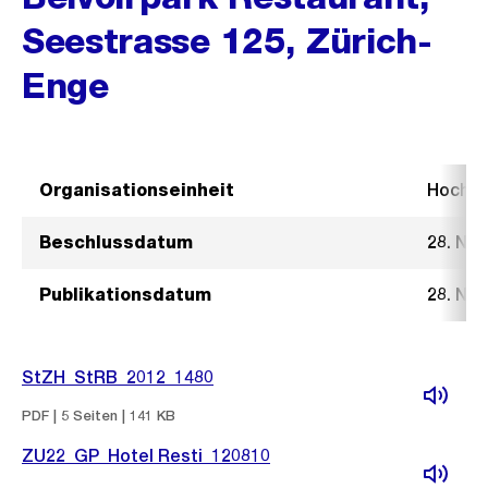
Seestrasse 125, Zürich-
Enge
Organisationseinheit
Hochb
Beschlussdatum
28. No
Publikationsdatum
28. No
StZH_StRB_2012_1480
PDF | 5 Seiten | 141 KB
ZU22_GP_Hotel Resti_120810