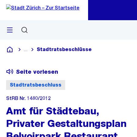
Zu
Zu
Sprunglink
Navigation
Menü
Suchen
M
öf
Stadtratsbeschlüsse
...
Blende alle Breadcrumbs ein
Deutsch
Seite vorlesen
Stadtratsbeschluss
StRB Nr. 1480/2012
Amt für Städtebau,
Privater Gestaltungsplan
Belvoirpark Restaurant,