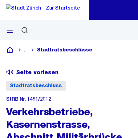
Zu
Zu
Sprunglink
Navigation
Menü
Suchen
M
öf
Stadtratsbeschlüsse
...
Blende alle Breadcrumbs ein
Deutsch
Seite vorlesen
Stadtratsbeschluss
StRB Nr. 1481/2012
Verkehrsbetriebe,
Kasernenstrasse,
Abschnitt Militärbrücke