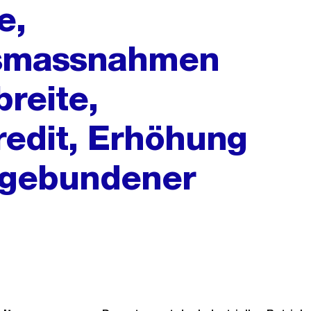
e,
gsmassnahmen
reite,
redit, Erhöhung
g gebundener