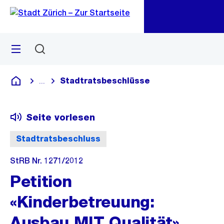
Zu
Zu
Sprunglink
Navigation
Menü
Suchen
M
öf
Stadtratsbeschlüsse
...
Blende alle Breadcrumbs ein
Deutsch
Seite vorlesen
Stadtratsbeschluss
StRB Nr. 1271/2012
Petition
«Kinderbetreuung:
Ausbau MIT Qualität»,