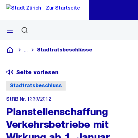
Zu
Zu
Sprunglink
Navigation
Menü
Suchen
M
öf
Stadtratsbeschlüsse
...
Blende alle Breadcrumbs ein
Deutsch
Seite vorlesen
Stadtratsbeschluss
StRB Nr. 1339/2012
Planstellenschaffung
Verkehrsbetriebe mit
Wirkung ab 1. Januar