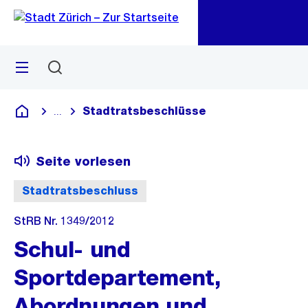
Zu
Zu
Sprunglink
Navigation
Menü
Suchen
M
öf
Stadtratsbeschlüsse
...
Blende alle Breadcrumbs ein
Deutsch
Seite vorlesen
Stadtratsbeschluss
StRB Nr. 1349/2012
Schul- und
Sportdepartement,
Abordnungen und