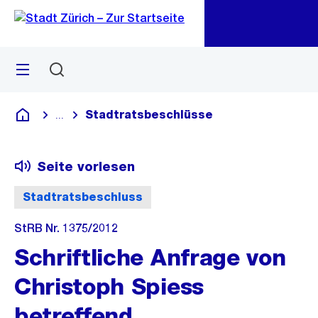
Zu
Zu
Sprunglink
Navigation
Menü
Suchen
M
öf
Stadtratsbeschlüsse
...
Blende alle Breadcrumbs ein
Deutsch
Seite vorlesen
Stadtratsbeschluss
StRB Nr. 1375/2012
Schriftliche Anfrage von
Christoph Spiess
betreffend