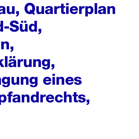
au, Quartierplan
-Süd,
n,
lärung,
agung eines
fandrechts,