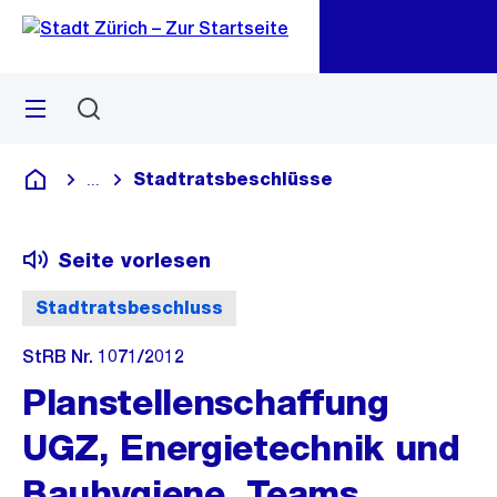
Zu
Zu
Sprunglink
Navigation
Menü
Suchen
M
öf
Stadtratsbeschlüsse
...
Blende alle Breadcrumbs ein
Deutsch
Seite vorlesen
Stadtratsbeschluss
StRB Nr. 1071/2012
Planstellenschaffung
UGZ, Energietechnik und
Bauhygiene, Teams