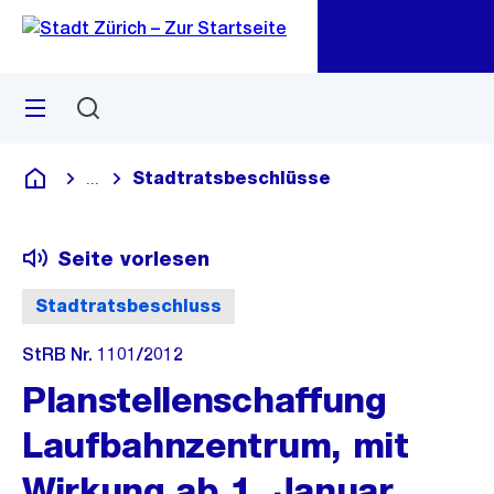
Zu
Zu
Sprunglink
Navigation
Menü
Suchen
M
öf
Stadtratsbeschlüsse
...
Blende alle Breadcrumbs ein
Deutsch
Seite vorlesen
Stadtratsbeschluss
StRB Nr. 1101/2012
Planstellenschaffung
Laufbahnzentrum, mit
Wirkung ab 1. Januar