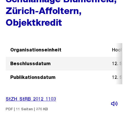
Zürich-Affoltern,
Objektkredit
Organisationseinheit
Hochb
Beschlussdatum
12. Se
Publikationsdatum
12. Se
StZH_StRB_2012_1103
PDF | 11 Seiten | 276 KB