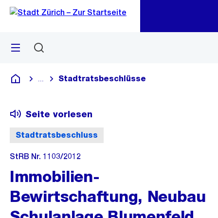
Zu
Zu
Sprunglink
Navigation
Menü
Suchen
M
öf
Stadtratsbeschlüsse
...
Blende alle Breadcrumbs ein
Deutsch
Seite vorlesen
Stadtratsbeschluss
StRB Nr. 1103/2012
Immobilien-
Bewirtschaftung, Neubau
Schulanlage Blumenfeld,