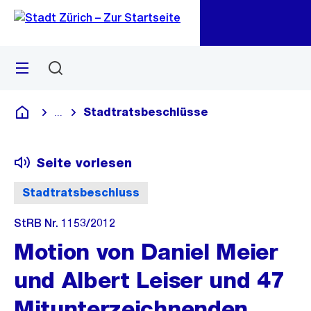
Zu
Zu
Sprunglink
Navigation
Menü
Suchen
M
öf
Stadtratsbeschlüsse
...
Blende alle Breadcrumbs ein
Deutsch
Seite vorlesen
Stadtratsbeschluss
StRB Nr. 1153/2012
Motion von Daniel Meier
und Albert Leiser und 47
Mitunterzeichnenden,