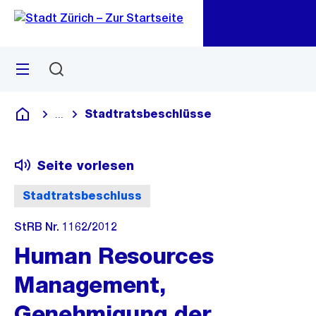
Zu
Zu
Sprunglink
Navigation
Menü
Suchen
M
öf
Stadtratsbeschlüsse
...
Blende alle Breadcrumbs ein
Deutsch
Seite vorlesen
Stadtratsbeschluss
StRB Nr. 1162/2012
Human Resources
Management,
Genehmigung der