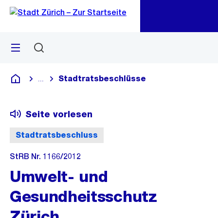
Zu
Zu
Sprunglink
Navigation
Menü
Suchen
M
öf
Stadtratsbeschlüsse
...
Blende alle Breadcrumbs ein
Deutsch
Seite vorlesen
Stadtratsbeschluss
StRB Nr. 1166/2012
Umwelt- und
Gesundheitsschutz
Zürich,