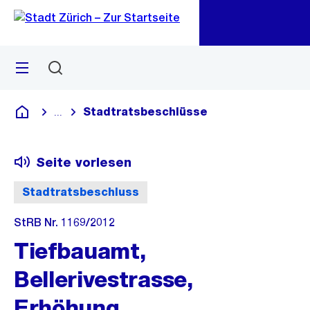
Zu
Zu
Sprunglink
Navigation
Menü
Suchen
M
öf
Stadtratsbeschlüsse
...
Blende alle Breadcrumbs ein
Deutsch
Seite vorlesen
Stadtratsbeschluss
StRB Nr. 1169/2012
Tiefbauamt,
Bellerivestrasse,
Erhöhung