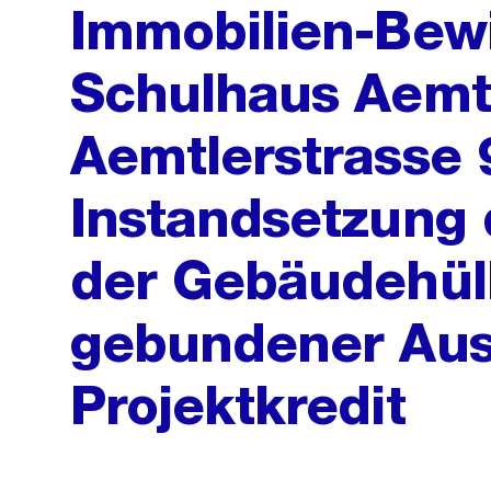
Immobilien-Bewi
Schulhaus Aemtl
Aemtlerstrasse 
Instandsetzung 
der Gebäudehül
gebundener Au
Projektkredit