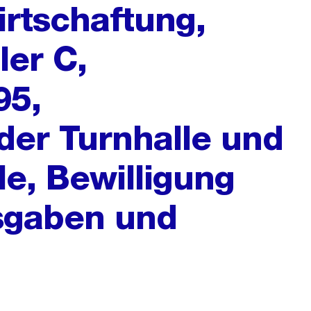
rtschaftung,
er C,
95,
der Turnhalle und
le, Bewilligung
sgaben und