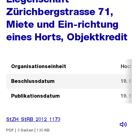
Zürichbergstrasse 71,
Miete und Ein-richtung
eines Horts, Objektkredit
Organisationseinheit
Hochb
Beschlussdatum
19. Se
Publikationsdatum
19. Se
StZH_StRB_2012_1173
PDF | 3 Seiten | 130 KB