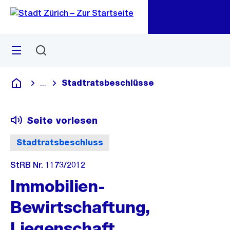
Zu
Zu
Sprunglink
Navigation
Menü
Suchen
M
öf
Stadtratsbeschlüsse
...
Blende alle Breadcrumbs ein
Deutsch
Seite vorlesen
Stadtratsbeschluss
StRB Nr. 1173/2012
Immobilien-
Bewirtschaftung,
Liegenschaft