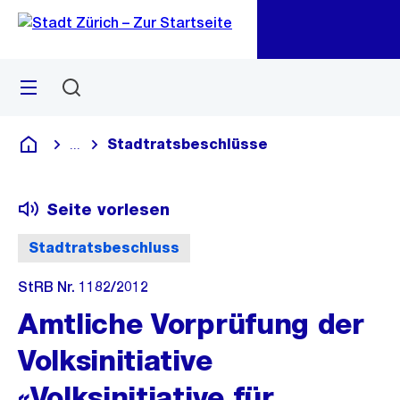
Zu
Zu
Sprunglink
Navigation
Menü
Suchen
M
öf
Stadtratsbeschlüsse
...
Blende alle Breadcrumbs ein
Deutsch
Seite vorlesen
Stadtratsbeschluss
StRB Nr. 1182/2012
Amtliche Vorprüfung der
Volksinitiative
«Volksinitiative für