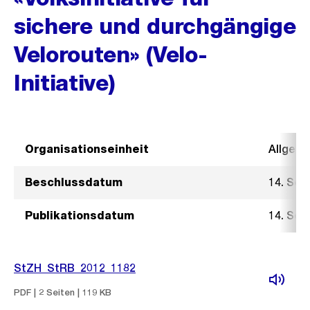
sichere und durchgängige
Velorouten» (Velo-
Initiative)
Organisationseinheit
Allgeme
Beschlussdatum
14. Sep
Publikationsdatum
14. Sep
StZH_StRB_2012_1182
PDF | 2 Seiten | 119 KB