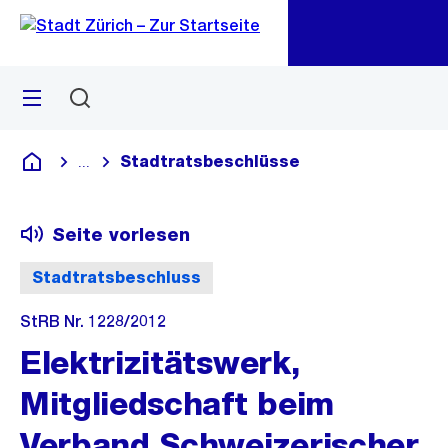
Zu
Zu
Sprunglink
Navigation
Menü
Suchen
M
öf
Stadtratsbeschlüsse
...
Blende alle Breadcrumbs ein
Deutsch
Seite vorlesen
Stadtratsbeschluss
StRB Nr. 1228/2012
Elektrizitätswerk,
Mitgliedschaft beim
Verband Schweizerischer