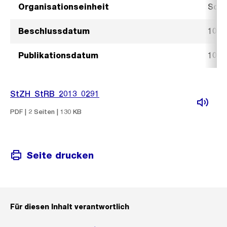
Organisationseinheit
Sozi
Beschlussdatum
10. A
Publikationsdatum
10. A
StZH_StRB_2013_0291
PDF | 2 Seiten | 130 KB
Seite drucken
Für diesen Inhalt verantwortlich