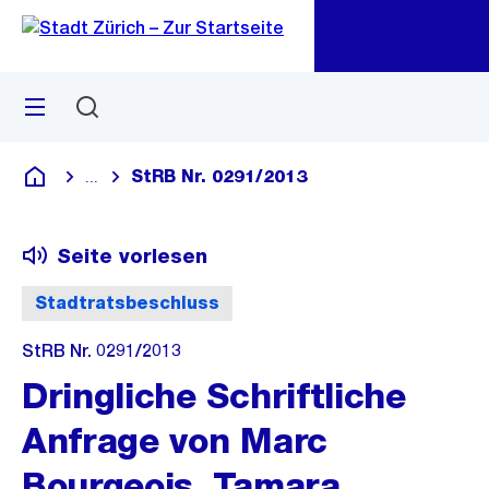
Zu
Zu
Sprunglink
Navigation
Menü
Suchen
M
öf
StRB Nr. 0291/2013
...
Blende alle Breadcrumbs ein
Deutsch
Seite vorlesen
Stadtratsbeschluss
StRB Nr. 0291/2013
Dringliche Schriftliche
Anfrage von Marc
Bourgeois, Tamara