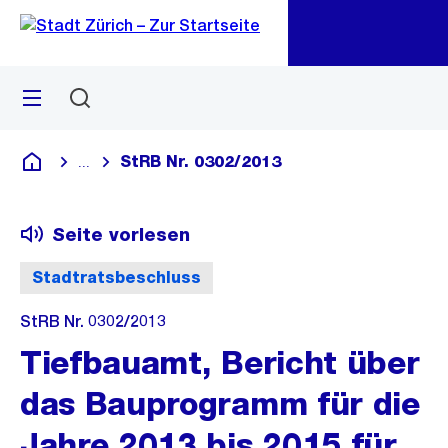
Zu
Zu
Sprunglink
Navigation
Menü
Suchen
M
öf
StRB Nr. 0302/2013
...
Blende alle Breadcrumbs ein
Deutsch
Seite vorlesen
Stadtratsbeschluss
StRB Nr. 0302/2013
Tiefbauamt, Bericht über
das Bauprogramm für die
Jahre 2013 bis 2015 für