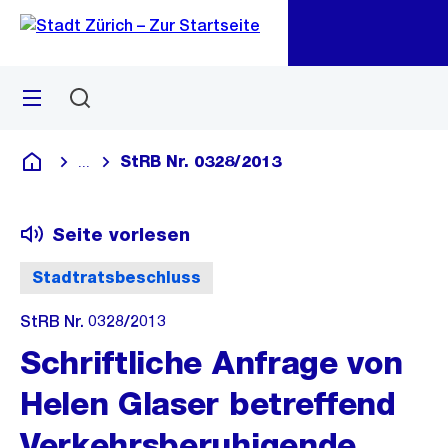
Zu
Zu
Sprunglink
Navigation
Menü
Suchen
M
öf
StRB Nr. 0328/2013
...
Blende alle Breadcrumbs ein
Deutsch
Seite vorlesen
Stadtratsbeschluss
StRB Nr. 0328/2013
Schriftliche Anfrage von
Helen Glaser betreffend
Verkehrsberuhigende