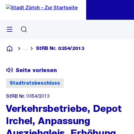
Zu
Zu
Sprunglink
Navigation
Menü
Suchen
M
öf
StRB Nr. 0354/2013
...
Blende alle Breadcrumbs ein
Deutsch
Seite vorlesen
Stadtratsbeschluss
StRB Nr. 0354/2013
Verkehrsbetriebe, Depot
Irchel, Anpassung
Ausziehgleis, Erhöhung