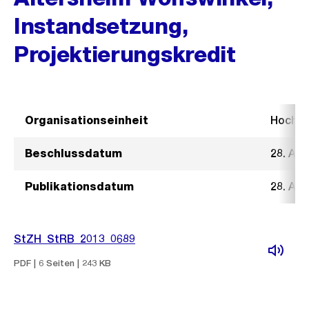
Instandsetzung,
Projektierungskredit
Organisationseinheit
Hochb
Beschlussdatum
28. Au
Publikationsdatum
28. Au
StZH_StRB_2013_0689
PDF | 6 Seiten | 243 KB