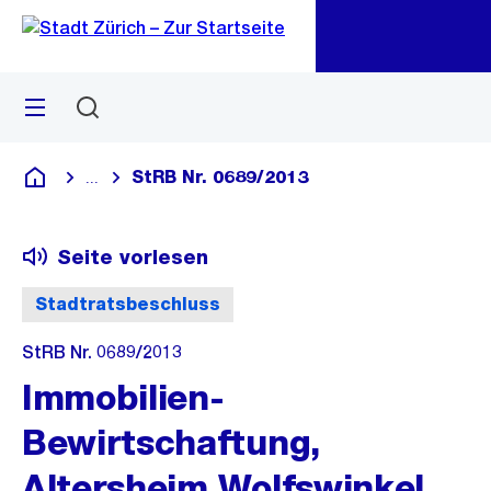
Zu
Zu
Sprunglink
Navigation
Menü
Suchen
M
öf
StRB Nr. 0689/2013
...
Blende alle Breadcrumbs ein
Deutsch
Seite vorlesen
Stadtratsbeschluss
StRB Nr. 0689/2013
Immobilien-
Bewirtschaftung,
Altersheim Wolfswinkel,