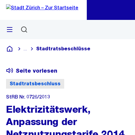
Zu
Zu
Sprunglink
Navigation
Menü
Suchen
M
öf
Stadtratsbeschlüsse
...
Blende alle Breadcrumbs ein
Deutsch
Seite vorlesen
Stadtratsbeschluss
StRB Nr. 0726/2013
Elektrizitätswerk,
Anpassung der
Netznutzungstarife 2014