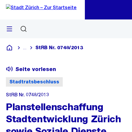
Zu
Zu
Sprunglink
Navigation
Menü
Suchen
M
öf
StRB Nr. 0748/2013
...
Blende alle Breadcrumbs ein
Deutsch
Seite vorlesen
Stadtratsbeschluss
StRB Nr. 0748/2013
Planstellenschaffung
Stadtentwicklung Zürich
sowie Soziale Dienste,