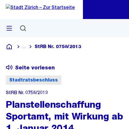
Zu
Zu
Sprunglink
Navigation
Menü
Suchen
M
öf
StRB Nr. 0758/2013
...
Blende alle Breadcrumbs ein
Deutsch
Seite vorlesen
Stadtratsbeschluss
StRB Nr. 0758/2013
Planstellenschaffung
Sportamt, mit Wirkung ab
1. Januar 2014