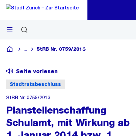
Zu
Zu
Sprunglink
Navigation
Menü
Suchen
M
öf
StRB Nr. 0759/2013
...
Blende alle Breadcrumbs ein
Deutsch
Seite vorlesen
Stadtratsbeschluss
StRB Nr. 0759/2013
Planstellenschaffung
Schulamt, mit Wirkung ab
1. Januar 2014 bzw. 1.