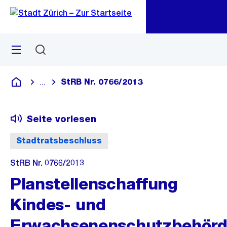
Zu
Zu
Sprunglink
Navigation
Menü
Suchen
M
öf
StRB Nr. 0766/2013
...
Blende alle Breadcrumbs ein
Deutsch
Seite vorlesen
Stadtratsbeschluss
StRB Nr. 0766/2013
Planstellenschaffung
Kindes- und
Erwachsenenschutzbehörd