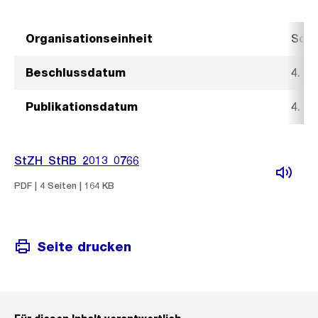
Organisationseinheit
Sozi
Beschlussdatum
4. S
Publikationsdatum
4. S
StZH_StRB_2013_0766
PDF | 4 Seiten | 164 KB
Seite drucken