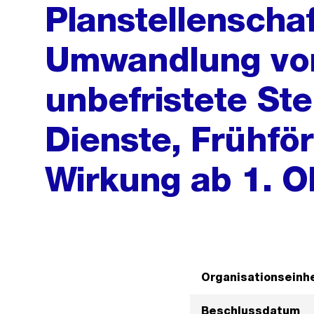
Planstellenscha
Umwandlung von 
unbefristete Ste
Dienste, Frühfö
Wirkung ab 1. O
Organisationseinhe
Beschlussdatum