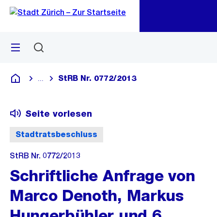
Zu
Zu
Sprunglink
Navigation
Menü
Suchen
M
öf
StRB Nr. 0772/2013
...
Blende alle Breadcrumbs ein
Deutsch
Seite vorlesen
Stadtratsbeschluss
StRB Nr. 0772/2013
Schriftliche Anfrage von
Marco Denoth, Markus
Hungerbühler und 6